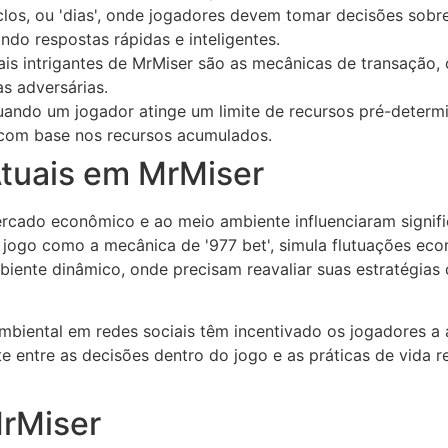
iclos, ou 'dias', onde jogadores devem tomar decisões sobr
ando respostas rápidas e inteligentes.
ais intrigantes de MrMiser são as mecânicas de transação
as adversárias.
quando um jogador atinge um limite de recursos pré-determ
 com base nos recursos acumulados.
Atuais em MrMiser
ercado econômico e ao meio ambiente influenciaram signif
o jogo como a mecânica de '977 bet', simula flutuações ec
iente dinâmico, onde precisam reavaliar suas estratégias
biental em redes sociais têm incentivado os jogadores a 
nte entre as decisões dentro do jogo e as práticas de vida
MrMiser