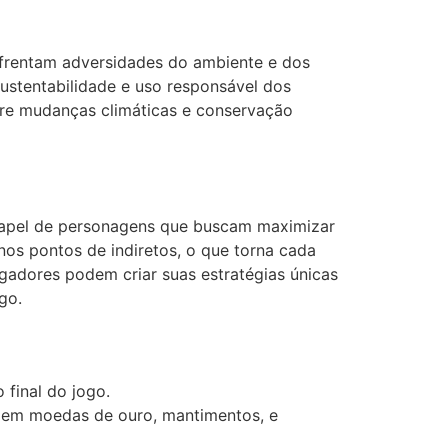
nfrentam adversidades do ambiente e dos
stentabilidade e uso responsável dos
bre mudanças climáticas e conservação
 papel de personagens que buscam maximizar
os pontos de indiretos, o que torna cada
gadores podem criar suas estratégias únicas
go.
 final do jogo.
o em moedas de ouro, mantimentos, e