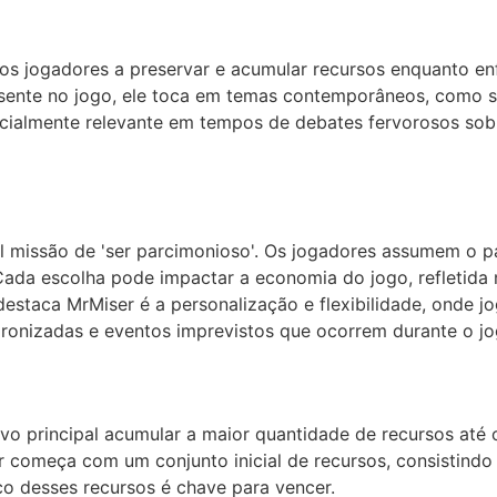
 os jogadores a preservar e acumular recursos enquanto e
sente no jogo, ele toca em temas contemporâneos, como su
ecialmente relevante em tempos de debates fervorosos so
a
pal missão de 'ser parcimonioso'. Os jogadores assumem o
ada escolha pode impactar a economia do jogo, refletida n
staca MrMiser é a personalização e flexibilidade, onde jo
ronizadas e eventos imprevistos que ocorrem durante o jo
vo principal acumular a maior quantidade de recursos até o
r começa com um conjunto inicial de recursos, consistind
ico desses recursos é chave para vencer.