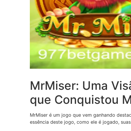
MrMiser: Uma Vis
que Conquistou M
MrMiser é um jogo que vem ganhando destaque
essência deste jogo, como ele é jogado, sua