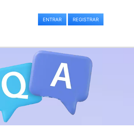
ENTRAR
REGISTRAR