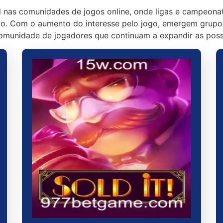
nas comunidades de jogos online, onde ligas e campeonat
do. Com o aumento do interesse pelo jogo, emergem grupos
comunidade de jogadores que continuam a expandir as possi