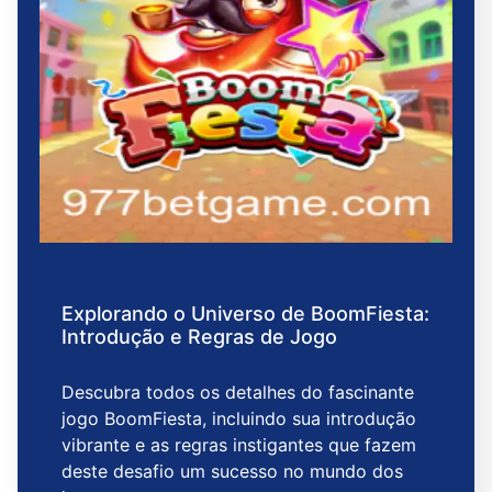
Explorando o Universo de BoomFiesta:
Introdução e Regras de Jogo
Descubra todos os detalhes do fascinante
jogo BoomFiesta, incluindo sua introdução
vibrante e as regras instigantes que fazem
deste desafio um sucesso no mundo dos